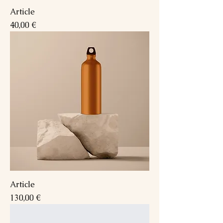
Article
Prix
40,00 €
Article
Prix
130,00 €