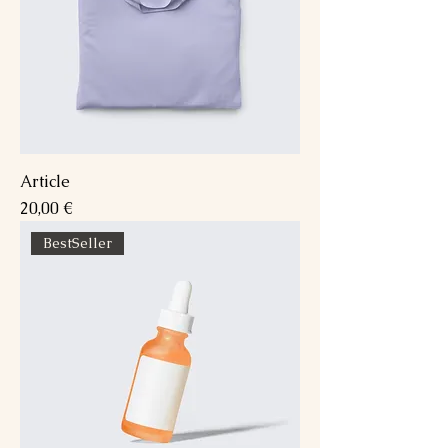
Article
Prix
20,00 €
BestSeller