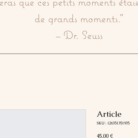
seras que ces petits moments étaie
de grands moments."

– Dr. Seuss
Article
SKU : 126351351935
Prix
45,00 €