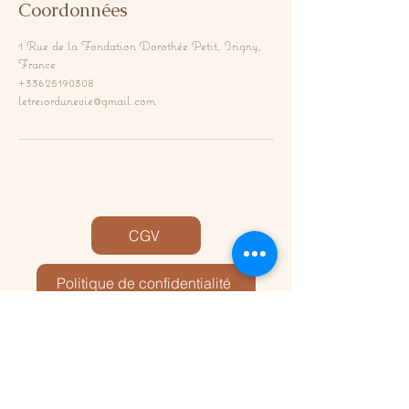
Coordonnées
1 Rue de la Fondation Dorothée Petit, Irigny,
France
+33625190308
letresordunevie@gmail.com
CGV
Politique de confidentialité
Mentions légales
Le Trésor d'une Vie