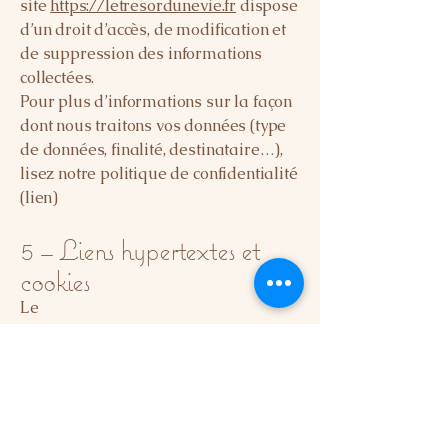
site
https://letresordunevie.fr
dispose
d’un droit d’accès, de modification et
de suppression des informations
collectées.
Pour plus d’informations sur la façon
dont nous traitons vos données (type
de données, finalité, destinataire…),
lisez notre politique de confidentialité
(lien)
5 – Liens hypertextes et
cookies
Le
site
https://letresordunevie.fr
contient
des liens hypertextes vers d’autres
sites et dégage toute responsabilité à
propos de ces liens externes ou des
liens créés par d’autres sites