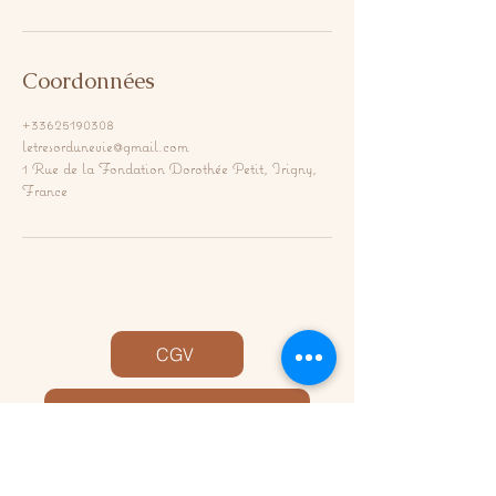
Coordonnées
+33625190308
letresordunevie@gmail.com
1 Rue de la Fondation Dorothée Petit, Irigny,
France
CGV
Politique de confidentialité
Mentions légales