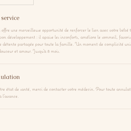
 service
offre une merveilleuse opportunité de renforcer le lien avec votre bébé 
 bon développement : il apaise les inconforts, améliore le sommeil, favoris
 détente partagée pour toute la famille. Un moment de complicité uniq
douceur et amour. Jusqu'à 8 mois.
nulation
otre état de santé, merci de contacter votre médecin. Pour toute annulat
à l'avance.