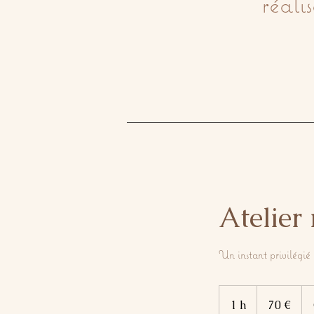
réali
Atelier
Un instant privilégié 
70
euros
1 h
1
70 €